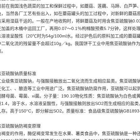
目前在我国浅色蔬菜的加工和保鲜过程中，如蘑菇、莲藕、马蹄、白芦笋
色，当然各厂工艺有些出入，如在蘑菇罐头的加工过程中，对新鲜的蘑菇
有采用湿菇干运的。一般在产地收购时，将鲜蘑菇及时用含焦亚硫酸钠0.0
在加盖的木桶中运回工厂，再用0.07～0.1％枸橼酸预煮5.7分钟，这样
水溶液呈酸性（20℃时为54g/100ml水。经过护色后的原料加工成的
中二氧化流的残留量不会超过10g／kg。我国饼干工业中用焦亚硫酸钠作
液。
焦亚硫酸钠质量标准
工业级焦亚硫酸钠，与强酸接触放出二氧化流而生成相应盐类。焦亚硫酸
在化工、、酿造等工业中用途广泛。焦亚硫酸钠防腐作用，亚硫酸可以起
制酵母菌、霉菌、xi菌。分子量：190.10物化性质：焦亚硫酸钠为白色
重1.4，溶于水，水溶液呈酸性，与强酸接触则放出SO2而生成相应的盐类
久存。高于150°C，即分解出SO2。质量标准：食品级焦亚硫酸钠GB1893
焦亚硫酸钠防褐变原理
防褐变的作用，酶促褐变常发生在水果、薯类食品中，焦亚硫酸钠是一种