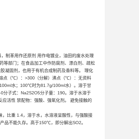
，制革用作还原剂 用作电镀业，油田的废水处理
制药等部门；在食品加工中作防腐剂、漂白剂、疏松
橡胶凝固剂，也用于有机合成制药及香料等。 理化
 熔点（℃）：>300（分解）沸点（℃）：无资料
ml水；100℃时为81.7g/100ml水）。溶于甘
73-0分子式：Na2S2O5分子量：190。溶于水溶于
应活性 禁配物：强酸、强氧化剂。 避免接触的
，比重 1.4，溶于水，水溶液呈酸性，与强酸接
该产品不能久存。高于150℃，即分解出SO2。