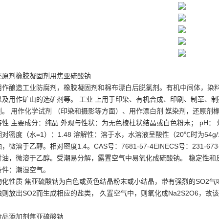
还原剂橡胶凝固剂用焦亚硫酸钠
用作酿造工业防腐剂，橡胶凝固剂和棉布漂白后脱氯剂。有机中间体，染料
以及用作矿山的选矿剂等。 工业 上用于印染、有机合成、印刷、制革、
剂。 用作化学试剂 （印染和摄影等方面）、用作漂白剂 媒染剂，还原剂
特性 主要成分：纯品 外观与性状：为无色棱柱状结晶或白色粉末； pH：
相对密度（水=1）：1.48 溶解性：溶于水，水溶液呈酸性（20℃时为54g/100
油，微溶于乙醇。相对密度1.4。CAS号：7681-57-4EINECS号：231-6
甘油，微溶于乙醇。受潮易分解，露置空气中易氧化成硫酸钠。 稳定性和反
条件：潮湿空气。
物化性质 焦亚硫酸钠为白色或黄色结晶粉末或小结晶，带有强烈的SO2气味
触则放出SO2而生成相应的盐类， 久置空气中，则氧化成Na2S2O6，故
食品添加剂焦亚硫酸钠