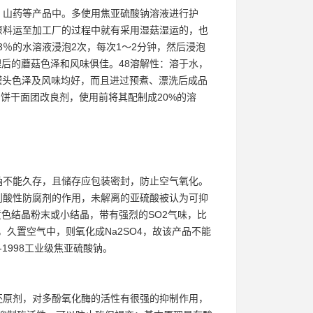
、山药等产品中。多使用焦亚硫酸钠溶液进行护
原料运至加工厂的过程中就有采用湿菇湿运的，也
3％的水溶液浸泡2次，每次1～2分钟，然后浸泡
处理后的蘑菇色泽和风味俱佳。48溶解性：溶于水，
蘑菇罐头色泽及风味均好，而且进过预煮、漂洗后成品
为饼干面团改良剂，使用前将其配制成20%的溶
钠不能久存，且储存应包装密封，防止空气氧化。
到酸性防腐剂的作用，未解离的亚硫酸被认为可抑
或黄色结晶粉末或小结晶，带有强烈的SO2气味，比
，久置空气中，则氧化成Na2SO4，故该产品不能
-1998工业级焦亚硫酸钠。
还原剂，对多酚氧化酶的活性有很强的抑制作用，