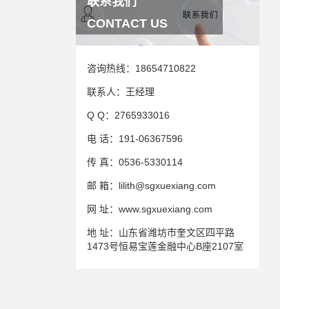
联系我们
CONTACT US
咨询热线：
18654710822
联系人：
王经理
Q Q：
2765933016
电 话：
191-06367596
传 真：
0536-5330114
邮 箱：
lilith@sgxuexiang.com
网 址：
www.sgxuexiang.com
地 址：
山东省潍坊市奎文区四平路
1473号恒易宝莲金融中心B座2107室