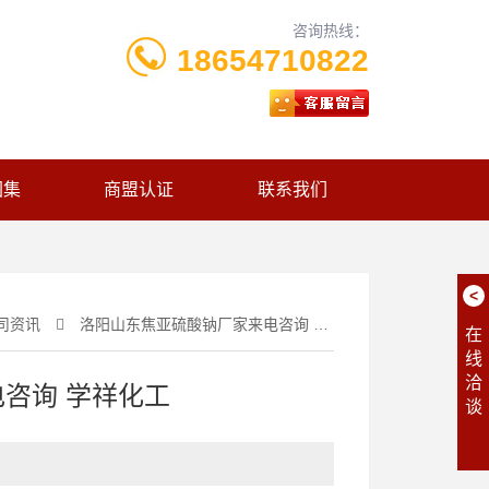
咨询热线：
18654710822
图集
商盟认证
联系我们
<
司资讯
洛阳山东焦亚硫酸钠厂家来电咨询 学祥化工
在
线
洽
咨询 学祥化工
谈