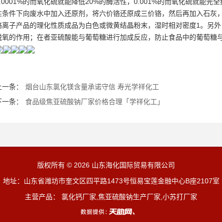
0.0001%的而氧化硫就能降低20%的酶活性，0.001%的而氧化硫就
性条件下向废水中加入还原剂，将六价铬还原成三价铬，然后再加入石灰
铬离子产品的理化性质成品为白色或微黄结晶粉末，湿时相对密度1。另
脱氧的作用；在者亚硫酸能与葡萄糖进行加成反应，防止食品中的葡萄糖
上一条：
烟台山东氯化镁含量承诺守信 寿光学祥化工
下一条：
食品级焦亚硫酸钠厂家价格合理「学祥化工」
版权所有 © 2026 山东海化国际贸易有限公司
地址：山东省潍坊市奎文区四平路1473号恒易宝莲金融中心B座2107室
主营产品： 氯化钙厂家,焦亚硫酸钠生产厂家,小苏打厂家