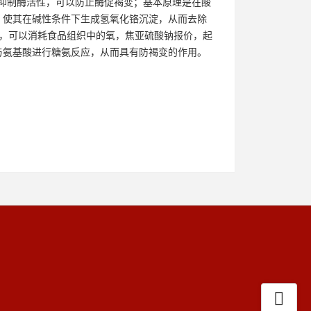
能完全抑制酶活性，可以防止酶促褐变；基本原理是在酸
，使其在碱性条件下生成氢氧化铬沉淀，从而去除
外，可以消耗食品组织中的氧，焦亚硫酸钠报价，起
与氨基酸进行糖氨反应，从而具有防褐变的作用。